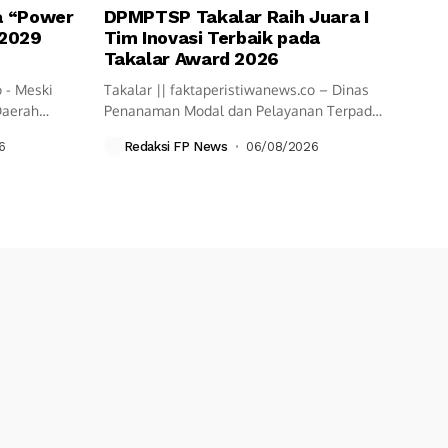
sa “Power
DPMPTSP Takalar Raih Juara I
 2029
Tim Inovasi Terbaik pada
Takalar Award 2026
o - Meski
Takalar || faktaperistiwanews.co – Dinas
Daerah
Penanaman Modal dan Pelayanan Terpadu
Satu Pintu...
6
Redaksi FP News
06/08/2026