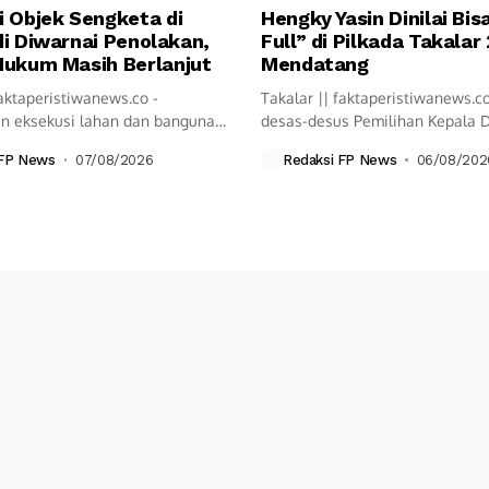
i Objek Sengketa di
Hengky Yasin Dinilai Bi
i Diwarnai Penolakan,
Full” di Pilkada Takalar
Hukum Masih Berlanjut
Mendatang
aktaperistiwanews.co -
Takalar || faktaperistiwanews.c
n eksekusi lahan dan bangunan
desas-desus Pemilihan Kepala 
n Airmadidi Atas,...
(Pilkada) belum pasti...
 FP News
07/08/2026
Redaksi FP News
06/08/202