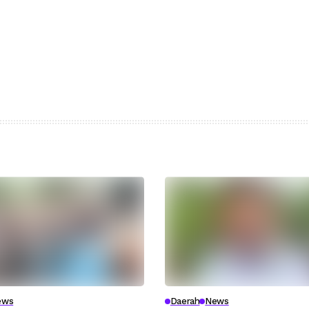
ews
Daerah
News