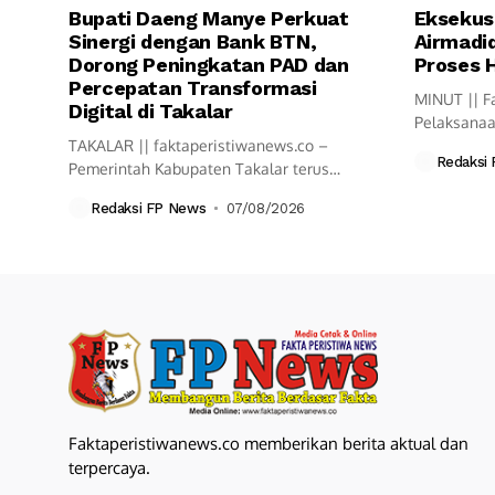
Bupati Daeng Manye Perkuat
Eksekus
Sinergi dengan Bank BTN,
Airmadid
Dorong Peningkatan PAD dan
Proses 
Percepatan Transformasi
MINUT || F
Digital di Takalar
Pelaksanaa
TAKALAR || faktaperistiwanews.co –
di Keluraha
Redaksi
Pemerintah Kabupaten Takalar terus
menunjukkan komitmennya dalam
Redaksi FP News
07/08/2026
mempercepat...
Faktaperistiwanews.co memberikan berita aktual dan
terpercaya.