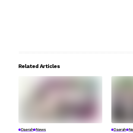
Related Articles
Daerah
News
Daerah
N