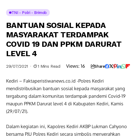
TNI - Polri - Brimob
BANTUAN SOSIAL KEPADA
MASYARAKAT TERDAMPAK
COVID 19 DAN PPKM DARURAT
LEVEL 4
Views:
16
29/07/2021
1 Mins Read
Share
Kediri – Faktaperistiwanews.co.id -Polres Kediri
mendistribusikan bantuan sosial kepada masyarakat yang
tergabung dalam komunitas terdampak pandemi Covid-19
maupun PPKM Darurat level 4 di Kabupaten Kediri, Kamis
(29/07/21).
Dalam kegiatan ini, Kapolres Kediri AKBP Lukman Cahyono
bersama PJU Polres Kediri secara simbolis menyerahkan