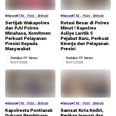
News
TNI - Polri - Brimob
News
TNI - Polri - Brimob
Sertijab Wakapolres
Rotasi Besar di Polres
dan PJU Polres
Minut ! Kapolres
Minahasa, Komitmen
Auliya Lantik 5
Perkuat Pelayanan
Pejabat Baru, Perkuat
Presisi Kepada
Kinerja dan Pelayanan
Masyarakat
Presisi
Redaksi FP News
Redaksi FP News
15/07/2026
14/07/2026
News
TNI - Polri - Brimob
News
TNI - Polri - Brimob
Kapolresta Pontianak
Samsat Kota Kediri,
Dukung Pembinaan
Berikan Inovasi dan