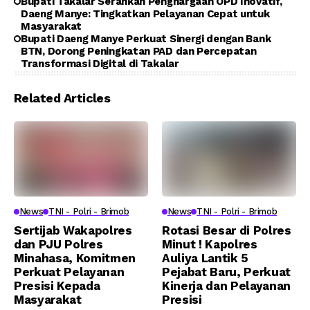
Bupati Takalar Serahkan Penghargaan OPD Inovatif,
Daeng Manye: Tingkatkan Pelayanan Cepat untuk
Masyarakat
Bupati Daeng Manye Perkuat Sinergi dengan Bank
BTN, Dorong Peningkatan PAD dan Percepatan
Transformasi Digital di Takalar
Related Articles
News
TNI - Polri - Brimob
News
TNI - Polri - Brimob
Sertijab Wakapolres
Rotasi Besar di Polres
dan PJU Polres
Minut ! Kapolres
Minahasa, Komitmen
Auliya Lantik 5
Perkuat Pelayanan
Pejabat Baru, Perkuat
Presisi Kepada
Kinerja dan Pelayanan
Masyarakat
Presisi