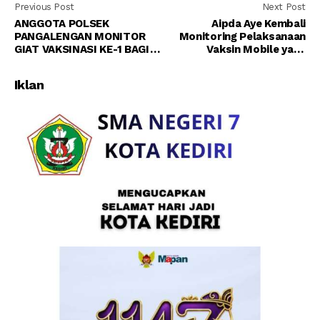
Previous Post
Next Post
ANGGOTA POLSEK
Aipda Aye Kembali
PANGALENGAN MONITOR
Monitoring Pelaksanaan
GIAT VAKSINASI KE-1 BAGI
Vaksin Mobile yang
WARGA DI DESA
Dilaksanakan di Wilayah
MARGALUYU KEC.
Desa Rancaekek Kulon
Iklan
PANGALENGAN