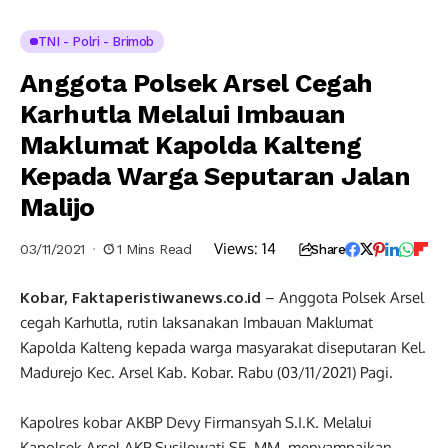
TNI - Polri - Brimob
Anggota Polsek Arsel Cegah
Karhutla Melalui Imbauan
Maklumat Kapolda Kalteng
Kepada Warga Seputaran Jalan
Malijo
Views:
14
03/11/2021
1 Mins Read
Share
Kobar, Faktaperistiwanews.co.id
– Anggota Polsek Arsel
cegah Karhutla, rutin laksanakan Imbauan Maklumat
Kapolda Kalteng kepada warga masyarakat diseputaran Kel.
Madurejo Kec. Arsel Kab. Kobar. Rabu (03/11/2021) Pagi.
Kapolres kobar AKBP Devy Firmansyah S.I.K. Melalui
Kapolsek Arsel AKP Susilowati SE, MM, menyampaikan