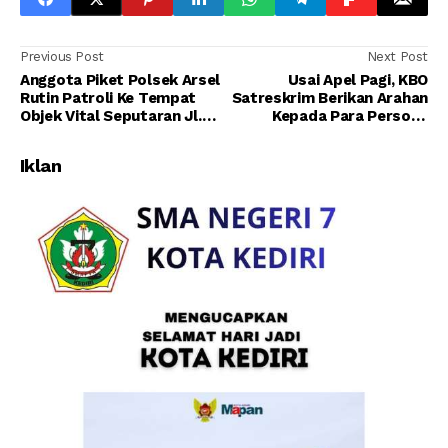
Previous Post
Next Post
Anggota Piket Polsek Arsel
Usai Apel Pagi, KBO
Rutin Patroli Ke Tempat
Satreskrim Berikan Arahan
Objek Vital Seputaran Jl.
Kepada Para Personil
HM. Rafi'i
Satreskrim Polres Kobar
Iklan