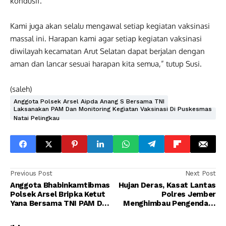
kondusif.
Kami juga akan selalu mengawal setiap kegiatan vaksinasi
massal ini. Harapan kami agar setiap kegiatan vaksinasi
diwilayah kecamatan Arut Selatan dapat berjalan dengan
aman dan lancar sesuai harapan kita semua,” tutup Susi.
(saleh)
Anggota Polsek Arsel Aipda Anang S Bersama TNI
Laksanakan PAM Dan Monitoring Kegiatan Vaksinasi Di Puskesmas
Natai Pelingkau
Previous Post
Next Post
Anggota Bhabinkamtibmas
Hujan Deras, Kasat Lantas
Polsek Arsel Bripka Ketut
Polres Jember
Yana Bersama TNI PAM Dan
Menghimbau Pengendara
Monitoring Kegiatan
Tidak Melintasi Jalan Raya
Vaksinasi
Gumitir