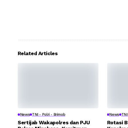
Related Articles
News
TNI - Polri - Brimob
News
TNI 
Sertijab Wakapolres dan PJU
Rotasi B