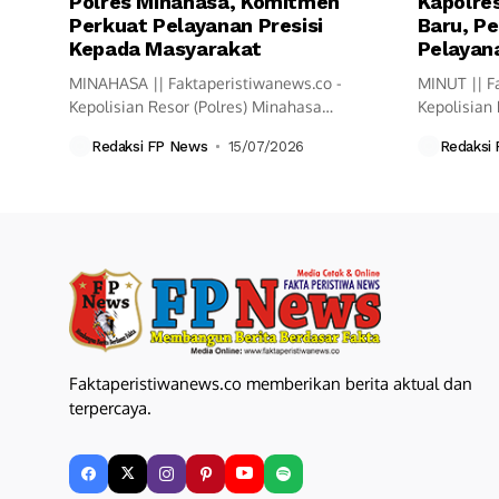
Polres Minahasa, Komitmen
Kapolres
Perkuat Pelayanan Presisi
Baru, Pe
Kepada Masyarakat
Pelayana
MINAHASA || Faktaperistiwanews.co -
MINUT || F
Kepolisian Resor (Polres) Minahasa
Kepolisian 
melaksanakan upacara Serah Terima
resmi mela
Redaksi FP News
15/07/2026
Redaksi
Jabatan...
Faktaperistiwanews.co memberikan berita aktual dan
terpercaya.