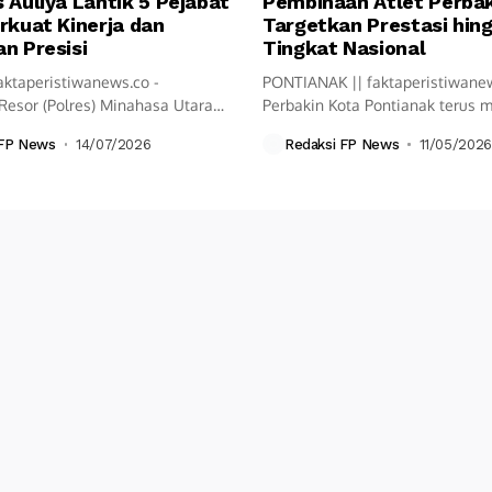
 Auliya Lantik 5 Pejabat
Pembinaan Atlet Perbak
rkuat Kinerja dan
Targetkan Prestasi hin
n Presisi
Tingkat Nasional
aktaperistiwanews.co -
PONTIANAK || faktaperistiwane
Resor (Polres) Minahasa Utara
Perbakin Kota Pontianak terus
ksanakan upacara Serah...
langkah pembinaan olahraga...
 FP News
14/07/2026
Redaksi FP News
11/05/2026