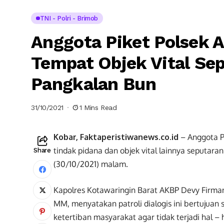
TNI - Polri - Brimob
Anggota Piket Polsek A
Tempat Objek Vital Se
Pangkalan Bun
31/10/2021
1 Mins Read
Kobar, Faktaperistiwanews.co.id
– Anggota P
tindak pidana dan objek vital lainnya seputaran 
Share
(30/10/2021) malam.
Kapolres Kotawaringin Barat AKBP Devy Firmans
MM, menyatakan patroli dialogis ini bertujua
ketertiban masyarakat agar tidak terjadi hal – 