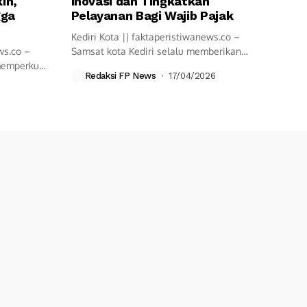
in,
Inovasi dan Tingkatkan
gga
Pelayanan Bagi Wajib Pajak
Kediri Kota || faktaperistiwanews.co –
ws.co –
Samsat kota Kediri selalu memberikan
 memperkuat
pelayanan cepat...
Redaksi FP News
17/04/2026