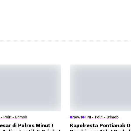
- Polri - Brimob
News
TNI - Polri - Brimob
esar di Polres Minut !
Kapolresta Pontianak 