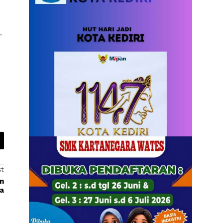
.
st
an
a