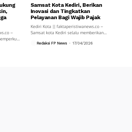
Dukung
Samsat Kota Kediri, Berikan
in,
Inovasi dan Tingkatkan
gga
Pelayanan Bagi Wajib Pajak
Kediri Kota || faktaperistiwanews.co –
ws.co –
Samsat kota Kediri selalu memberikan
 memperkuat
pelayanan cepat...
Redaksi FP News
17/04/2026