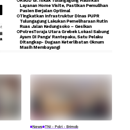
RSUD dr. Iskak Tulungagung Hadirkan
Layanan Home Visite, Pastikan Pemulihan
Pasien Berjalan Optimal
Tingkatkan Infrastruktur Dinas PUPR
Tulungagung Lakukan Pemeliharaan Rutin
Ruas Jalan Kedungsoko – Gesikan
st
PolresToraja Utara Grebek Lokasi Sabung
i
Ayam Di Panga’ Rantepaku, Satu Pelaku
a
Ditangkap- Dugaan Keterlibatan Oknum
Masih Membayangi
News
TNI - Polri - Brimob