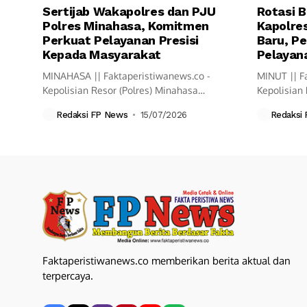
Sertijab Wakapolres dan PJU
Rotasi B
Polres Minahasa, Komitmen
Kapolres
Perkuat Pelayanan Presisi
Baru, Pe
Kepada Masyarakat
Pelayana
MINAHASA || Faktaperistiwanews.co -
MINUT || F
Kepolisian Resor (Polres) Minahasa
Kepolisian 
melaksanakan upacara Serah Terima
resmi mela
Redaksi FP News
15/07/2026
Redaksi
Jabatan...
Faktaperistiwanews.co memberikan berita aktual dan
terpercaya.