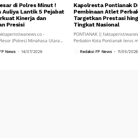
esar di Polres Minut !
Kapolresta Pontianak 
 Auliya Lantik 5 Pejabat
Pembinaan Atlet Perbak
rkuat Kinerja dan
Targetkan Prestasi hin
n Presisi
Tingkat Nasional
aktaperistiwanews.co -
PONTIANAK || faktaperistiwane
Resor (Polres) Minahasa Utara
Perbakin Kota Pontianak terus
ksanakan upacara Serah...
langkah pembinaan olahraga...
 FP News
14/07/2026
Redaksi FP News
11/05/2026