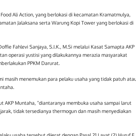
 Food Ali Action, yang berlokasi di kecamatan Kramatmulya,
camatan Jalaksana serta Warung Kopi Tower yang berlokasi di
fie Fahlevi Sanjaya, S.I.K., M.Si melalui Kasat Samapta AKP
an operasi yustisi yang dilakukannya merazia masyarakat
mberlakukan PPKM Darurat.
kami masih menemukan para pelaku usaha yang tidak patuh ata
ntaha.
njut AKP Muntaha, “diantaranya membuka usaha sampai larut
jarak, tidak tersedianya thermogun dan masih menyediakan
u usaha tersebut dijerat dengan Pasal 21 I ayat (2) Huruf E