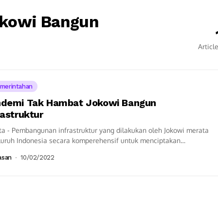
okowi Bangun
Articl
merintahan
demi Tak Hambat Jokowi Bangun
rastruktur
ta - Pembangunan infrastruktur yang dilakukan oleh Jokowi merata
eluruh Indonesia secara komperehensif untuk menciptakan
tivitas nasional, Kamis (10/2) Pembangunan infrastruktur telah...
asan
10/02/2022