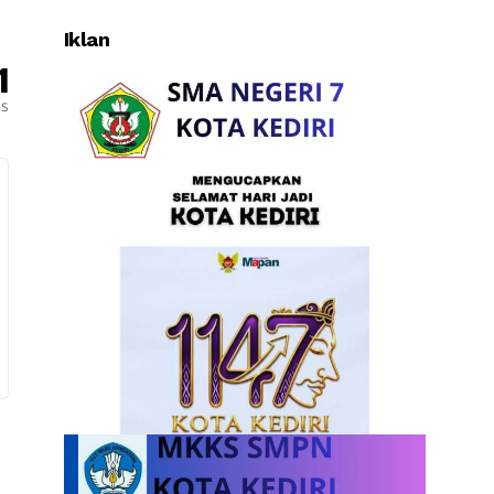
Iklan
1
es