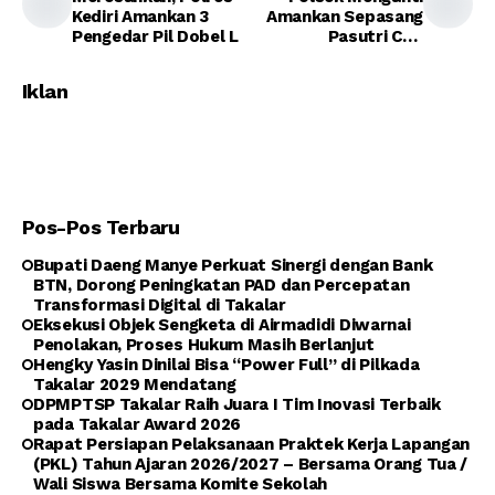
Kediri Amankan 3
Amankan Sepasang
Pengedar Pil Dobel L
Pasutri Curi
Speedometer Mobil
dan satu Set Panci,
Iklan
Pernah Terjerat
Curanmor
Pos-Pos Terbaru
Bupati Daeng Manye Perkuat Sinergi dengan Bank
BTN, Dorong Peningkatan PAD dan Percepatan
Transformasi Digital di Takalar
Eksekusi Objek Sengketa di Airmadidi Diwarnai
Penolakan, Proses Hukum Masih Berlanjut
Hengky Yasin Dinilai Bisa “Power Full” di Pilkada
Takalar 2029 Mendatang
DPMPTSP Takalar Raih Juara I Tim Inovasi Terbaik
pada Takalar Award 2026
Rapat Persiapan Pelaksanaan Praktek Kerja Lapangan
(PKL) Tahun Ajaran 2026/2027 – Bersama Orang Tua /
Wali Siswa Bersama Komite Sekolah